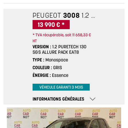
PEUGEOT
3008
1.2 PURETECH 130 S&S ALLURE PACK EAT8
13 990 € *
* TVA récupérable, soit 11 658,33 €
HT
VERSION
1.2 PURETECH 130
S&S ALLURE PACK EAT8
TYPE
Monospace
COULEUR
GRIS
ÉNERGIE
Essence
VÉHICULE GARANTI 3 MOIS
INFORMATIONS GÉNÉRALES