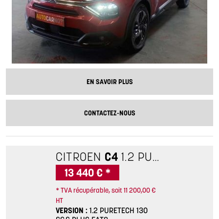
EN SAVOIR PLUS
CONTACTEZ-NOUS
CITROEN
C4
1.2 PURETECH 130 S&S PLUS EAT8
13 440 € *
* TVA récupérable, soit 11 200,00 €
HT
VERSION
1.2 PURETECH 130