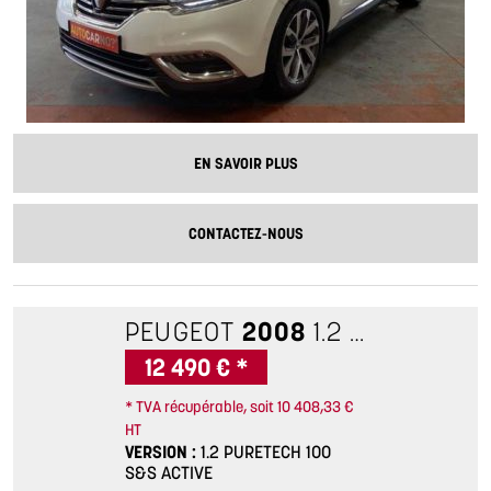
EN SAVOIR PLUS
CONTACTEZ-NOUS
PEUGEOT
2008
1.2 PURETECH 100 S&S ACTIVE
12 490 € *
* TVA récupérable, soit 10 408,33 €
HT
VERSION
1.2 PURETECH 100
S&S ACTIVE