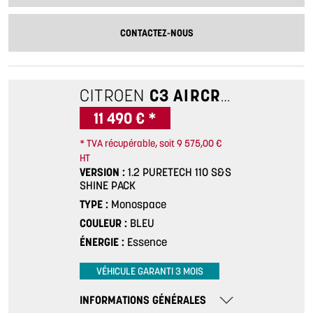
CONTACTEZ-NOUS
CITROEN
C3 AIRCROSS
1.2 PU
11 490 € *
* TVA récupérable, soit 9 575,00 €
HT
VERSION
1.2 PURETECH 110 S&S
SHINE PACK
TYPE
Monospace
COULEUR
BLEU
ÉNERGIE
Essence
VÉHICULE GARANTI 3 MOIS
INFORMATIONS GÉNÉRALES