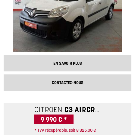
EN SAVOIR PLUS
CONTACTEZ-NOUS
CITROEN
C3 AIRCROSS
1.2 PU
9 990 € *
* TVA récupérable, soit 8 325,00 €