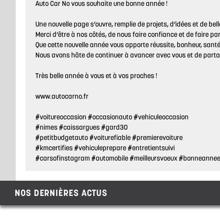
Auto Car No vous souhaite une bonne année !
Une nouvelle page s’ouvre, remplie de projets, d’idées et de bel
Merci d’être à nos côtés, de nous faire confiance et de faire pa
Que cette nouvelle année vous apporte réussite, bonheur, santé 
Nous avons hâte de continuer à avancer avec vous et de parta
Très belle année à vous et à vos proches !
www.autocarno.fr
#voitureoccasion
#occasionauto
#vehiculeoccasion
#nimes
#caissargues
#gard30
#petitbudgetauto
#voiturefiable
#premierevoiture
#kmcertifies
#vehiculeprepare
#entretientsuivi
#carsofinstagram
#automobile
#meilleursvoeux
#bonneanne
NOS DERNIÈRES ACTUS