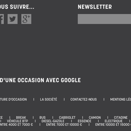
US SUIVRE...
NEWSLETTER
 D'UNE OCCASION AVEC GOOGLE
ITURE D’OCCASION
LA SOCIÉTÉ
CONTACTEZ-NOUS
MENTIONS LÉ
CE
BREAK
BUS
CABRIOLET
CAMION
CITADINE
VÉHICULE BTP
DIESEL-GAZOLE
ESSENCE
ELECTRIQUE
NTRE 4000 ET 7000 €
ENTRE 7000 ET 10000 €
ENTRE 10000 ET 15000 