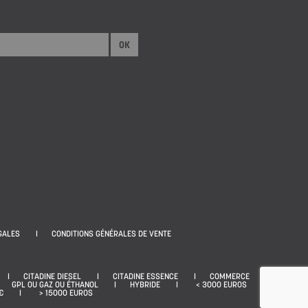
OK
GALES
CONDITIONS GÉNÉRALES DE VENTE
CITADINE DIESEL
CITADINE ESSENCE
COMMERCE
GPL OU GAZ OU ÉTHANOL
HYBRIDE
< 3000 EUROS
€
> 15000 EUROS