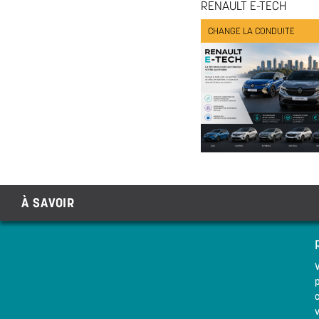
RENAULT E-TECH
CHANGE LA CONDUITE
À SAVOIR
p
c
v