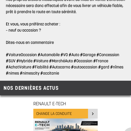
nécessaire sera donc effectué afin de vous livrer un véhicule fiable,
prêt à prendre la route en toute sérénité.
Et vous, vous préférez acheter :
– neuf ou occasion ?
Dites-nous en commentaire
#VoitureOccasion
#Automobile
#VO
#Auto
#Garage
#Concession
#SUV
#Hybride
#Voiture
#MarchéAuto
#Occasion
#France
#AchatVoiture
#Fiabilité
#Autocarno
#autooccasion
#gard
#nîmes
#nimes
#nimescity
#occitanie
NOS DERNIÈRES ACTUS
RENAULT E-TECH
CHANGE LA CONDUITE