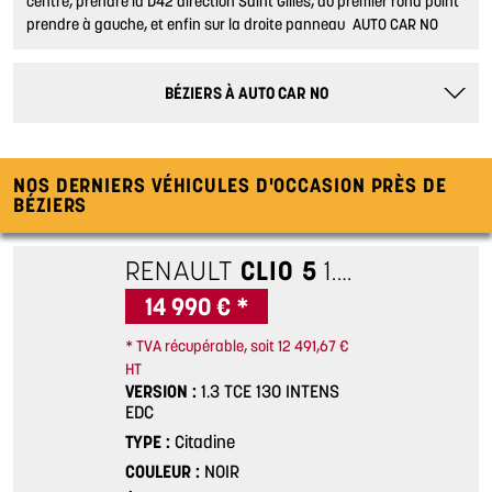
centre, prendre la D42 direction Saint Gilles, au premier rond point
prendre à gauche, et enfin sur la droite panneau AUTO CAR NO
BÉZIERS
À AUTO CAR NO
NOS DERNIERS VÉHICULES D'OCCASION PRÈS DE
BÉZIERS
RENAULT
CLIO 5
1.3 TCE 130 INTENS EDC
14 990 € *
* TVA récupérable, soit 12 491,67 €
HT
VERSION
1.3 TCE 130 INTENS
EDC
TYPE
Citadine
COULEUR
NOIR