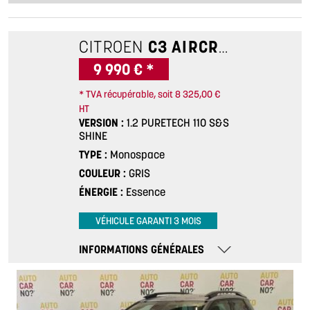
CITROEN
C3 AIRCROSS
1.2 PU
9 990 € *
* TVA récupérable, soit 8 325,00 €
HT
VERSION
1.2 PURETECH 110 S&S
SHINE
TYPE
Monospace
COULEUR
GRIS
ÉNERGIE
Essence
VÉHICULE GARANTI 3 MOIS
INFORMATIONS GÉNÉRALES