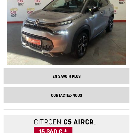
EN SAVOIR PLUS
CONTACTEZ-NOUS
CITROEN
C5 AIRCROSS
1.2 PU
15 360 € *