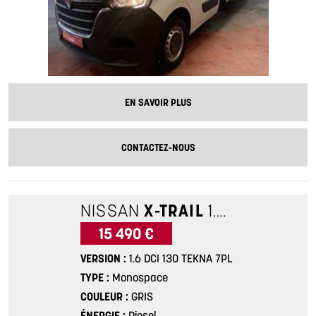
EN SAVOIR PLUS
CONTACTEZ-NOUS
NISSAN
X-TRAIL
1.6 DCI 130 TEKNA 7PL
15 490 €
VERSION
1.6 DCI 130 TEKNA 7PL
TYPE
Monospace
COULEUR
GRIS
ÉNERGIE
Diesel