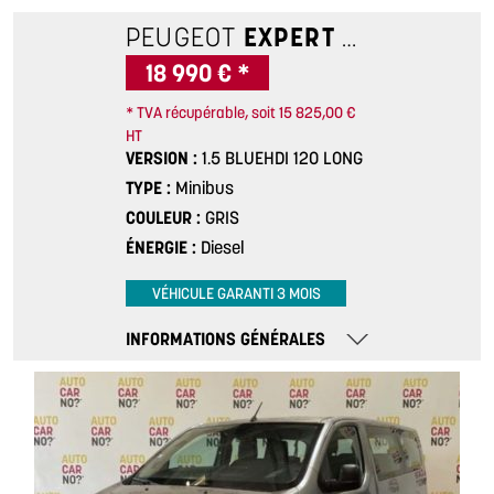
PEUGEOT
EXPERT COMBI
1.5 B
18 990 € *
* TVA récupérable, soit 15 825,00 €
HT
VERSION
1.5 BLUEHDI 120 LONG
TYPE
Minibus
COULEUR
GRIS
ÉNERGIE
Diesel
VÉHICULE GARANTI 3 MOIS
INFORMATIONS GÉNÉRALES