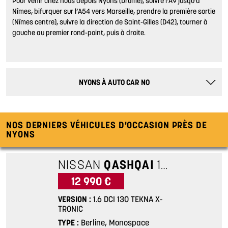
Pour venir chez nous depuis Nyons (Drôme), suivre l’A9 jusqu’à
Nîmes, bifurquer sur l’A54 vers Marseille, prendre la première sortie
(Nîmes centre), suivre la direction de Saint-Gilles (D42), tourner à
gauche au premier rond-point, puis à droite.
NYONS
À AUTO CAR NO
NOS DERNIERS VÉHICULES D'OCCASION PRÈS DE
NYONS
NISSAN
QASHQAI
1.6 DCI 130 TEKNA X-TRONIC
12 990 €
VERSION
1.6 DCI 130 TEKNA X-
TRONIC
TYPE
Berline, Monospace