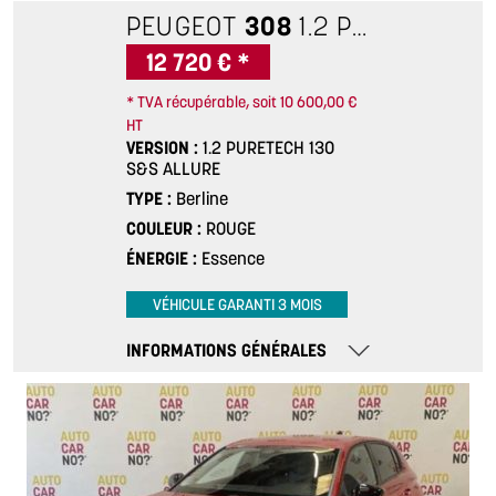
PEUGEOT
308
1.2 PURETECH 130 S&S ALLURE
12 720 € *
* TVA récupérable, soit 10 600,00 €
HT
VERSION
1.2 PURETECH 130
S&S ALLURE
TYPE
Berline
COULEUR
ROUGE
ÉNERGIE
Essence
VÉHICULE GARANTI 3 MOIS
INFORMATIONS GÉNÉRALES