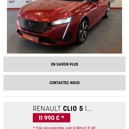
EN SAVOIR PLUS
CONTACTEZ-NOUS
RENAULT
CLIO 5
1.0 TCE 90 EVOLUTION
11 990 € *
* TVA récupérable, soit 9 991,67 € HT