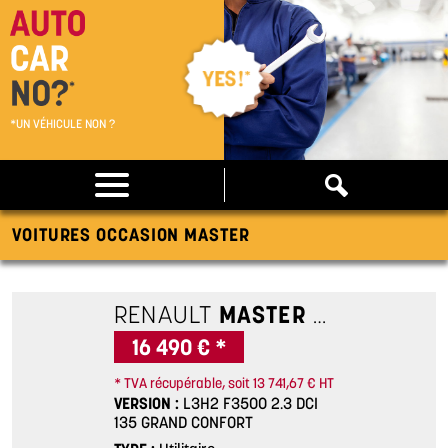
*UN VÉHICULE NON ?
VOITURES OCCASION MASTER
RENAULT
MASTER 3
L3H2 F350
16 490 € *
* TVA récupérable, soit 13 741,67 € HT
VERSION
L3H2 F3500 2.3 DCI
135 GRAND CONFORT