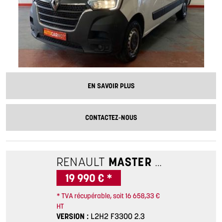
EN SAVOIR PLUS
CONTACTEZ-NOUS
RENAULT
MASTER 3
L2H2 F33
19 990 € *
* TVA récupérable, soit 16 658,33 €
HT
VERSION
L2H2 F3300 2.3