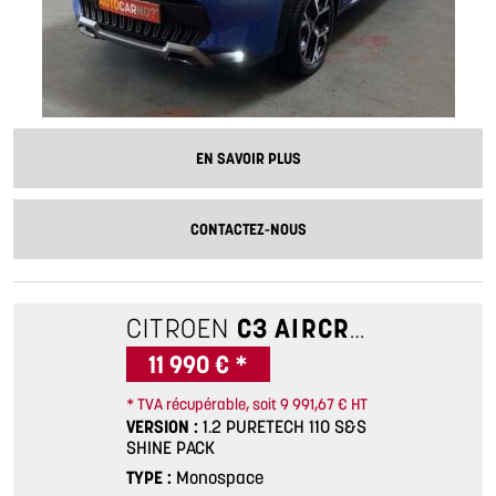
EN SAVOIR PLUS
CONTACTEZ-NOUS
CITROEN
C3 AIRCROSS
1.2 PU
11 990 € *
* TVA récupérable, soit 9 991,67 € HT
VERSION
1.2 PURETECH 110 S&S
SHINE PACK
TYPE
Monospace