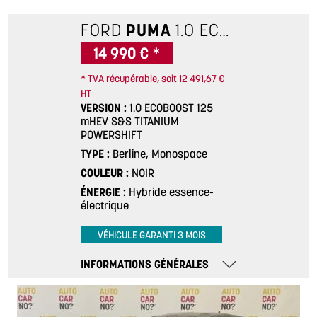
FORD
PUMA
1.0 ECOBOOST 125 MHEV S&S TITANIUM POWERSHIFT
14 990 € *
* TVA récupérable, soit 12 491,67 €
HT
VERSION
1.0 ECOBOOST 125
mHEV S&S TITANIUM
POWERSHIFT
TYPE
Berline, Monospace
COULEUR
NOIR
ÉNERGIE
Hybride essence-
électrique
VÉHICULE GARANTI 3 MOIS
INFORMATIONS GÉNÉRALES