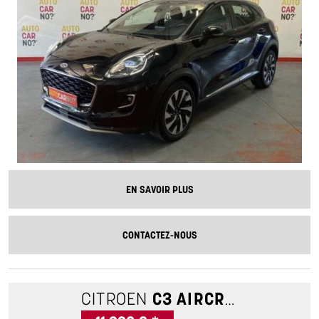
EN SAVOIR PLUS
CONTACTEZ-NOUS
CITROEN
C3 AIRCROSS
1.2 PU