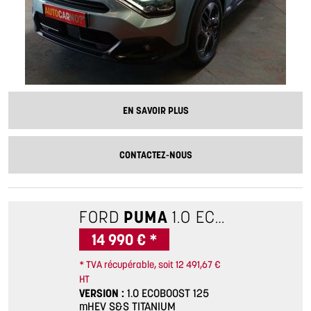
EN SAVOIR PLUS
CONTACTEZ-NOUS
FORD
PUMA
1.0 ECOBOOST 125 MHEV S&S TITANIUM POWERSHIFT
14 990 € *
* TVA récupérable, soit 12 491,67 €
HT
VERSION
1.0 ECOBOOST 125
mHEV S&S TITANIUM