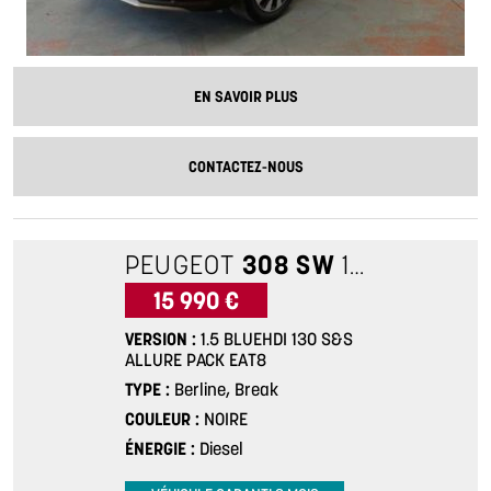
EN SAVOIR PLUS
CONTACTEZ-NOUS
PEUGEOT
308 SW
1.5 BLUEHDI 130 S&S ALLURE PACK EAT8
15 990 €
VERSION
1.5 BLUEHDI 130 S&S
ALLURE PACK EAT8
TYPE
Berline, Break
COULEUR
NOIRE
ÉNERGIE
Diesel