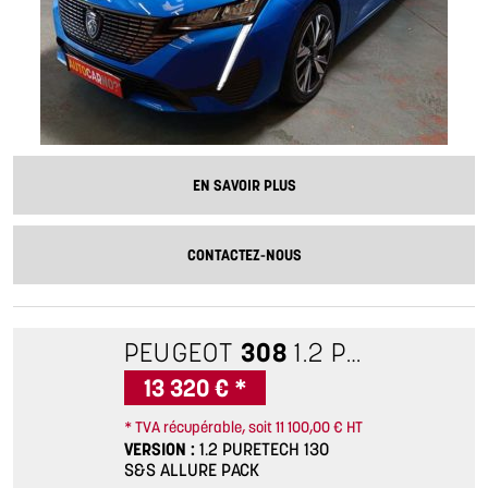
EN SAVOIR PLUS
CONTACTEZ-NOUS
PEUGEOT
308
1.2 PURETECH 130 S&S ALLURE PACK
13 320 € *
* TVA récupérable, soit 11 100,00 € HT
VERSION
1.2 PURETECH 130
S&S ALLURE PACK