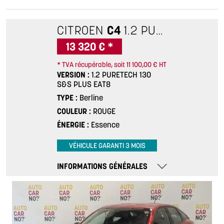
CITROEN
C4
1.2 PURETECH 130 S&S PLUS EAT8
13 320 € *
* TVA récupérable, soit 11 100,00 € HT
VERSION
1.2 PURETECH 130
S&S PLUS EAT8
TYPE
Berline
COULEUR
ROUGE
ÉNERGIE
Essence
VÉHICULE GARANTI 3 MOIS
INFORMATIONS GÉNÉRALES