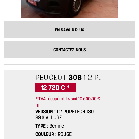
EN SAVOIR PLUS
CONTACTEZ-NOUS
PEUGEOT
308
1.2 PURETECH 130 S&S ALLURE
12 720 € *
* TVA récupérable, soit 10 600,00 €
HT
VERSION
1.2 PURETECH 130
S&S ALLURE
TYPE
Berline
COULEUR
ROUGE