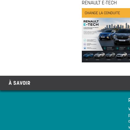
RENAULT E-TECH
CHANGE LA CONDUITE
À SAVOIR
p
c
v