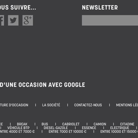
US SUIVRE...
NEWSLETTER
 D'UNE OCCASION AVEC GOOGLE
ITURE D’OCCASION
LA SOCIÉTÉ
CONTACTEZ-NOUS
MENTIONS LÉ
CE
BREAK
BUS
CABRIOLET
CAMION
CITADINE
VÉHICULE BTP
DIESEL-GAZOLE
ESSENCE
ELECTRIQUE
NTRE 4000 ET 7000 €
ENTRE 7000 ET 10000 €
ENTRE 10000 ET 15000 