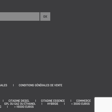
OK
GALES
CONDITIONS GÉNÉRALES DE VENTE
CITADINE DIESEL
CITADINE ESSENCE
COMMERCE
GPL OU GAZ OU ÉTHANOL
HYBRIDE
< 3000 EUROS
€
> 15000 EUROS