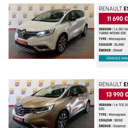
RENAULT
E
11 690 €
VERSION
1.6 DCI 1
TURBO INTENS EDC
TYPE
Monospace
COULEUR
BLANC
ÉNERGIE
Diesel
VÉHICULE GAR
RENAULT
E
13 990 
VERSION
1.6 TCE 
EDC
TYPE
Monospace
COULEUR
BEIGE
ÉNERGIE
Essence