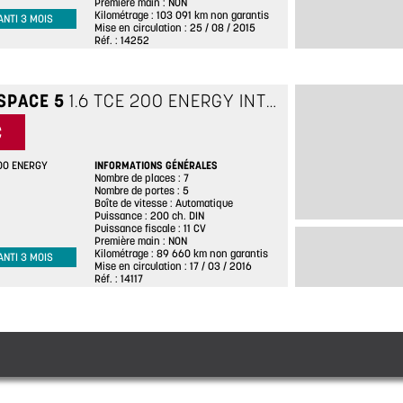
Première main
NON
Kilométrage
103 091 km non garantis
ANTI 3 MOIS
Mise en circulation
25 / 08 / 2015
Réf.
14252
SPACE 5
1.6 TCE 200 ENERGY INTENS EDC
GRIS
€
INFORMATIONS GÉNÉRALES
200 ENERGY
Nombre de places
7
Nombre de portes
5
Boîte de vitesse
Automatique
Puissance
200 ch. DIN
Puissance fiscale
11 CV
Première main
NON
Kilométrage
89 660 km non garantis
ANTI 3 MOIS
Mise en circulation
17 / 03 / 2016
Réf.
14117