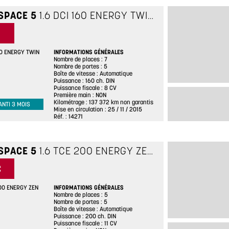
SPACE 5
1.6 DCI 160 ENERGY TWIN TURBO INTENS EDC
INFORMATIONS GÉNÉRALES
60 ENERGY TWIN
Nombre de places
7
Nombre de portes
5
Boîte de vitesse
Automatique
Puissance
160 ch. DIN
Puissance fiscale
8 CV
Première main
NON
Kilométrage
137 372 km non garantis
ANTI 3 MOIS
Mise en circulation
25 / 11 / 2015
Réf.
14271
SPACE 5
1.6 TCE 200 ENERGY ZEN EDC
BEIGE
€
INFORMATIONS GÉNÉRALES
200 ENERGY ZEN
Nombre de places
5
Nombre de portes
5
Boîte de vitesse
Automatique
Puissance
200 ch. DIN
Puissance fiscale
11 CV