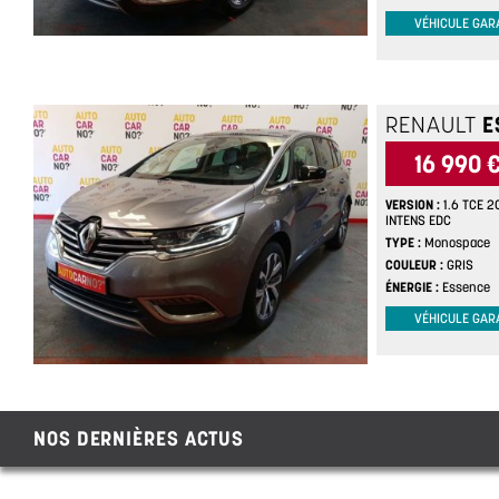
VÉHICULE GAR
RENAULT
E
16 990 
VERSION
1.6 TCE 
INTENS EDC
TYPE
Monospace
COULEUR
GRIS
ÉNERGIE
Essence
VÉHICULE GAR
NOS DERNIÈRES ACTUS