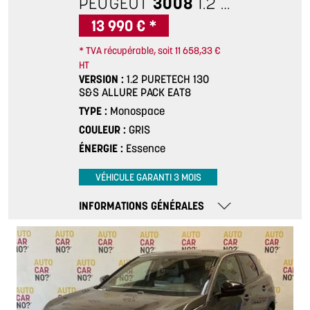
PEUGEOT
3008
1.2 PURETECH 130 S&S ALLURE PACK EAT8
13 990 € *
* TVA récupérable, soit 11 658,33 €
HT
VERSION
1.2 PURETECH 130
S&S ALLURE PACK EAT8
TYPE
Monospace
COULEUR
GRIS
ÉNERGIE
Essence
VÉHICULE GARANTI 3 MOIS
INFORMATIONS GÉNÉRALES