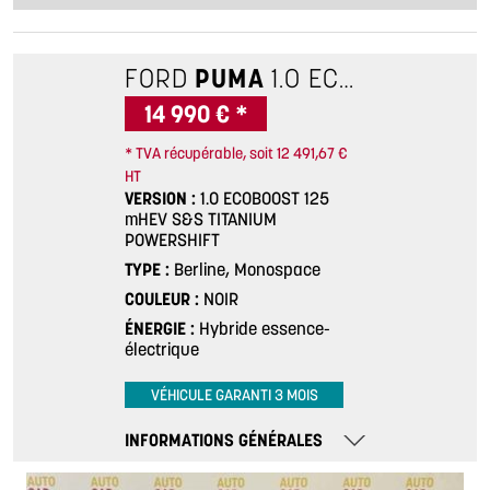
FORD
PUMA
1.0 ECOBOOST 125 MHEV S&S TITANIUM POWERSHIFT
14 990 € *
* TVA récupérable, soit 12 491,67 €
HT
VERSION
1.0 ECOBOOST 125
mHEV S&S TITANIUM
POWERSHIFT
TYPE
Berline, Monospace
COULEUR
NOIR
ÉNERGIE
Hybride essence-
électrique
VÉHICULE GARANTI 3 MOIS
INFORMATIONS GÉNÉRALES