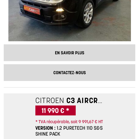
EN SAVOIR PLUS
CONTACTEZ-NOUS
CITROEN
C3 AIRCROSS
1.2 PU
11 990 € *
* TVA récupérable, soit 9 991,67 € HT
VERSION
1.2 PURETECH 110 S&S
SHINE PACK