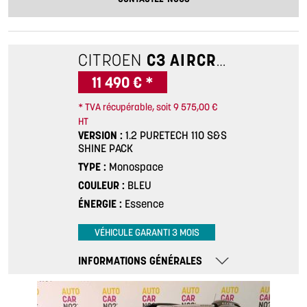
CITROEN
C3 AIRCROSS
1.2 PU
11 490 € *
* TVA récupérable, soit 9 575,00 €
HT
VERSION
1.2 PURETECH 110 S&S
SHINE PACK
TYPE
Monospace
COULEUR
BLEU
ÉNERGIE
Essence
VÉHICULE GARANTI 3 MOIS
INFORMATIONS GÉNÉRALES