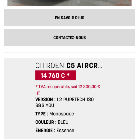
EN SAVOIR PLUS
CONTACTEZ-NOUS
CITROEN
C5 AIRCROSS
1.2 PU
14 760 € *
* TVA récupérable, soit 12 300,00 €
HT
VERSION
1.2 PURETECH 130
S&S YOU
TYPE
Monospace
COULEUR
BLEU
ÉNERGIE
Essence