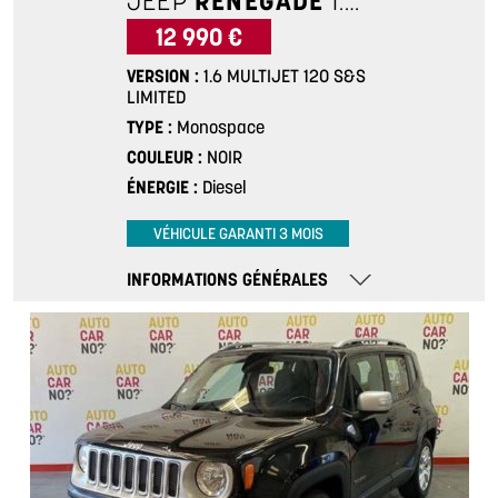
JEEP
RENEGADE
1.6 MULTIJET 120 S&S LIMITED
12 990 €
VERSION
1.6 MULTIJET 120 S&S
LIMITED
TYPE
Monospace
COULEUR
NOIR
ÉNERGIE
Diesel
VÉHICULE GARANTI 3 MOIS
INFORMATIONS GÉNÉRALES