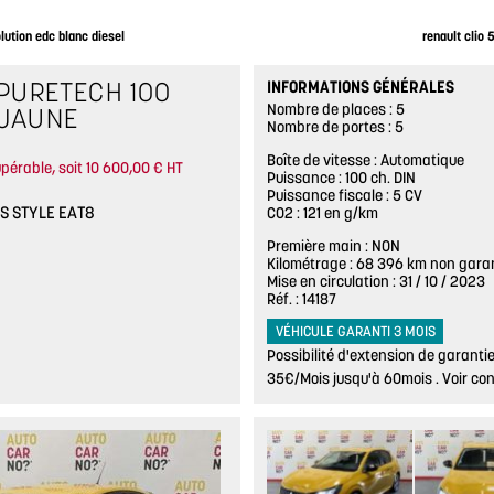
lution edc blanc diesel
renault clio 
 PURETECH 100
INFORMATIONS GÉNÉRALES
Nombre de places
5
JAUNE
Nombre de portes
5
Boîte de vitesse
Automatique
pérable, soit 10 600,00 € HT
Puissance
100 ch. DIN
Puissance fiscale
5 CV
&S STYLE EAT8
CO2
121 en g/km
Première main
NON
Kilométrage
68 396 km non gara
Mise en circulation
31 / 10 / 2023
Réf.
14187
VÉHICULE GARANTI 3 MOIS
Possibilité d'extension de garant
35€/Mois jusqu'à 60mois . Voir co