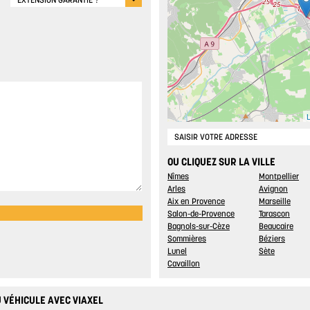
EXTENSION GARANTIE ?
L
OU CLIQUEZ SUR LA VILLE
Nîmes
Montpellier
Arles
Avignon
Aix en Provence
Marseille
Salon-de-Provence
Tarascon
Bagnols-sur-Cèze
Beaucaire
Sommières
Béziers
Lunel
Sète
Cavaillon
 VÉHICULE AVEC VIAXEL