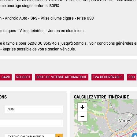
ème ancrage sièges enfants ISOFIX
h
Android Auto
GPS
Prise allume cigare
Prise USB
omatiques
Vitres teintées
Jantes en aluminium
tie à 12mois pour 520€ OU 35€/Mois jusqu'à 60mois . Voir conditions générales 
Reprise possible de votre ancien véhicule.
GARD
PEUGEOT
BOITE DE VITESSE AUTOMATIQUE
TVA RÉCUPÉRABLE
208
ONS
CALCULEZ VOTRE ITINÉRAIRE
+
−