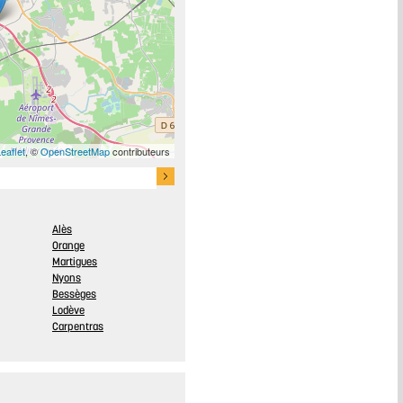
eaflet
, ©
OpenStreetMap
contributeurs
Alès
Orange
Martigues
Nyons
Bessèges
Lodève
Carpentras