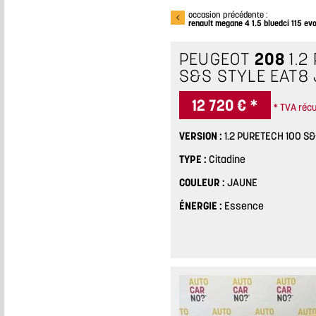
occasion précédente :
renault megane 4 1.5 bluedci 115 evo
PEUGEOT
208
1.2
S&S STYLE EAT8
12 720 € *
* TVA récu
VERSION
1.2 PURETECH 100 S
TYPE
Citadine
COULEUR
JAUNE
ÉNERGIE
Essence