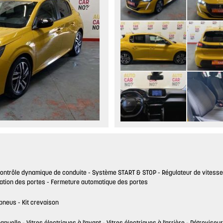
ontrôle dynamique de conduite
Système START & STOP
Régulateur de vitesse
sation des portes
Fermeture automatique des portes
 pneus
Kit crevaison
manuelle
Vitres électriques à l'avant
Vitres électriques à l'arrière
Rétroviseur