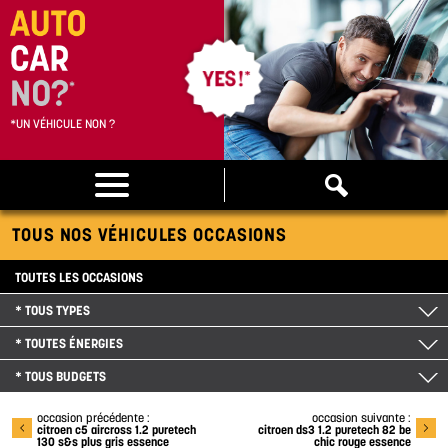
*UN VÉHICULE NON ?
TOUS NOS VÉHICULES OCCASIONS
TOUTES LES OCCASIONS
* TOUS TYPES
* TOUTES ÉNERGIES
* TOUS BUDGETS
occasion précédente :
occasion suivante :
citroen c5 aircross 1.2 puretech
citroen ds3 1.2 puretech 82 be
130 s&s plus gris essence
chic rouge essence